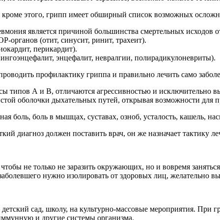
 кроме этого, грипп имеет обширный список возможных осложн
вмония является причиной большинства смертельных исходов о
-органов (отит, синусит, ринит, трахеит).
окардит, перикардит).
ингоэнцефалит, энцефалит, невралгии, полирадикулоневриты).
роводить профилактику гриппа и правильно лечить само заболе
сы типов А и В, отличаются агрессивностью и исключительно в
стой оболочки дыхательных путей, открывая возможности для п
ая боль, боль в мышцах, суставах, озноб, усталость, кашель, на
кий диагноз должен поставить врач, он же назначает тактику ле
тобы не только не заразить окружающих, но и вовремя заняться 
аболевшего нужно изолировать от здоровых лиц, желательно вы
в детский сад, школу, на культурно-массовые мероприятия. При 
 иммунную и другие системы организма.