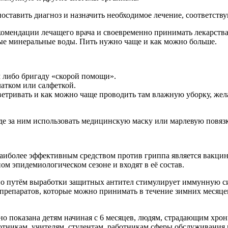
оставить диагноз и назначить необходимое лечение, соответств
комендации лечащего врача и своевременно принимать лекарства
ые минеральные воды. Пить нужно чаще и как можно больше.
м либо бригаду «скорой помощи».
атком или салфеткой.
оветривать и как можно чаще проводить там влажную уборку, ж
де за ним использовать медицинскую маску или марлевую повязк
иболее эффективным средством против гриппа является вакцина
ом эпидемиологическом сезоне и входят в её состав.
 но путём выработки защитных антител стимулирует иммунную с
репаратов, которые можно принимать в течение зимних месяце
но показана детям начиная с 6 месяцев, людям, страдающим хр
тникам, учителям, студентам, работникам сферы обслуживания 