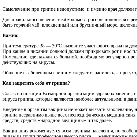
Самолечение при гриппе недопустимо, и именно врач должен п
Для правильного лечения необходимо строго выполнять все ре
быть горячий чай, клюквенный или брусничный морс, щелочн
Важно!
При температуре 38 — 39°С вызовите участкового врача на до
При кашле и чихании больной должен прикрывать рот и нос пл
Помещение, где находится больной, необходимо регулярно пр
действующих на вирусы.
Общение с заболевшим гриппом следует ограничить, а при ухо
Как защитить себя от гриппа?
Согласно позиции Всемирной организации здравоохранения, на
вируса гриппа, которые являются наиболее актуальными в данн
Введение в организм вакцины не может вызвать заболевание,
гриппа несравнимо выше всех неспецифических медицинских п
средств, средств «народной медицины» и так далее.
Вакцинация рекомендуется всем группам населения, но особен
лицам из групп профессионального риска — медицинским рабо