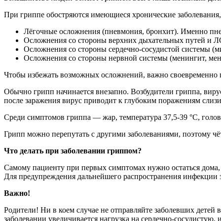
При гриппе обостряются имеющиеся хронические заболевания,
Лёгочные осложнения (пневмония, бронхит). Именно пне
Осложнения со стороны верхних дыхательных путей и ЛОР
Осложнения со стороны сердечно-сосудистой системы (ми
Осложнения со стороны нервной системы (менингит, мен
Чтобы избежать возможных осложнений, важно своевременно п
Обычно грипп начинается внезапно. Возбудители гриппа, виру
после заражения вирус приводит к глубоким поражениям слизи
Среди симптомов гриппа — жар, температура 37,5-39 °С, головн
Грипп можно перепутать с другими заболеваниями, поэтому чёт
Что делать при заболевании гриппом?
Самому пациенту при первых симптомах нужно остаться дома, ч
Для предупреждения дальнейшего распространения инфекции з
Важно!
Родители! Ни в коем случае не отправляйте заболевших детей 
заболевании увеличивается нагрузка на сердечно-сосудистую,