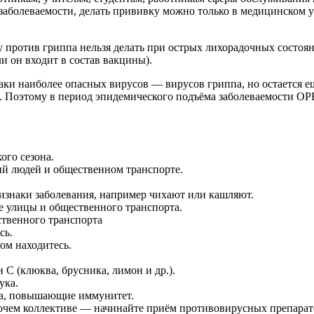
а заболеваемости, делать прививку можно только в медицинско
против гриппа нельзя делать при острых лихорадочных состоян
и он входит в состав вакцины).
аки наиболее опасных вирусов — вирусов гриппа, но остается е
И. Поэтому в период эпидемического подъёма заболеваемости О
ого сезона.
ий людей и общественном транспорте.
изнаки заболевания, например чихают или кашляют.
е улицы и общественного транспорта.
ственного транспорта
сь.
ом находитесь.
С (клюква, брусника, лимон и др.).
ука.
ва, повышающие иммунитет.
бочем коллективе — начинайте приём противовирусных препарато