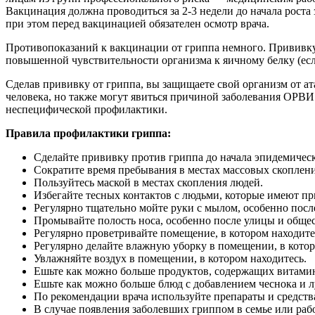
Вакцинация должна проводиться за 2-3 недели до начала рост
при этом перед вакцинацией обязателен осмотр врача.
Противопоказаний к вакцинации от гриппа немного. Прививку 
повышенной чувствительности организма к яичному белку (есл
Сделав прививку от гриппа, вы защищаете свой организм от ат
человека, но также могут явиться причиной заболевания ОРВ
неспецифической профилактики.
Правила профилактики гриппа:
Сделайте прививку против гриппа до начала эпидемическ
Сократите время пребывания в местах массовых скоплен
Пользуйтесь маской в местах скопления людей.
Избегайте тесных контактов с людьми, которые имеют пр
Регулярно тщательно мойте руки с мылом, особенно посл
Промывайте полость носа, особенно после улицы и обще
Регулярно проветривайте помещение, в котором находите
Регулярно делайте влажную уборку в помещении, в котор
Увлажняйте воздух в помещении, в котором находитесь.
Ешьте как можно больше продуктов, содержащих витамин 
Ешьте как можно больше блюд с добавлением чеснока и л
По рекомендации врача используйте препараты и средст
В случае появления заболевших гриппом в семье или ра