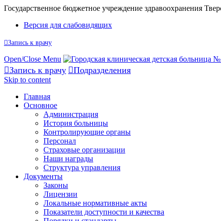
Государственное бюджетное учреждение здравоохранения Твер
Версия для слабовидящих

Запись к врачу
Open/Close Menu

Запись к врачу

Подразделения
Skip to content
Главная
Основное
Администрация
История больницы
Контролирующие органы
Персонал
Страховые организации
Наши награды
Структура управления
Документы
Законы
Лицензии
Локальные нормативные акты
Показатели доступности и качества
Порядки и стандарты