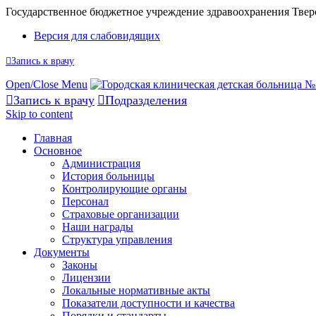
Государственное бюджетное учреждение здравоохранения Твер
Версия для слабовидящих

Запись к врачу
Open/Close Menu

Запись к врачу

Подразделения
Skip to content
Главная
Основное
Администрация
История больницы
Контролирующие органы
Персонал
Страховые организации
Наши награды
Структура управления
Документы
Законы
Лицензии
Локальные нормативные акты
Показатели доступности и качества
Порядки и стандарты