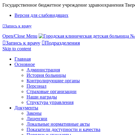
Государственное бюджетное учреждение здравоохранения Твер
Версия для слабовидящих

Запись к врачу
Open/Close Menu

Запись к врачу

Подразделения
Skip to content
Главная
Основное
Администрация
История больницы
Контролирующие органы
Персонал
Страховые организации
Наши награды
Структура управления
Документы
Законы
Лицензии
Локальные нормативные акты
Показатели доступности и качества
Порядки и стандарты