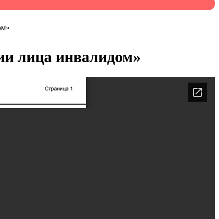
ом»
нии лица инвалидом»